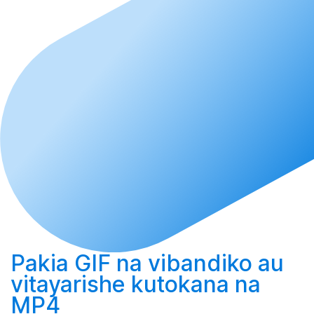
Pakia
GIF na vibandiko au
vitayarishe
kutokana na
MP4