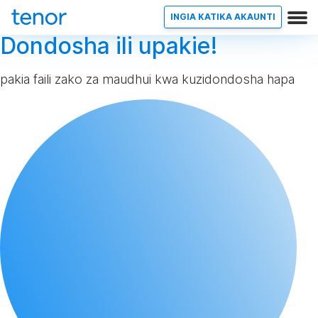
INGIA KATIKA AKAUNTI
Dondosha ili upakie!
pakia faili zako za maudhui kwa kuzidondosha hapa