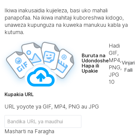
Ikiwa inakusaidia kujieleza, basi uko mahali
panapofaa. Na ikiwa inahitaji kuboreshwa kidogo,
unaweza kupunguza na kuweka manukuu kabla ya
kutuma.
Hadi
GIF,
Buruta na
MP4,
Udondoshe
Vinjari
Hapa ili
PNG,
Faili
Upakie
JPG
10
Kupakia URL
URL yoyote ya GIF, MP4, PNG au JPG
Masharti na Faragha