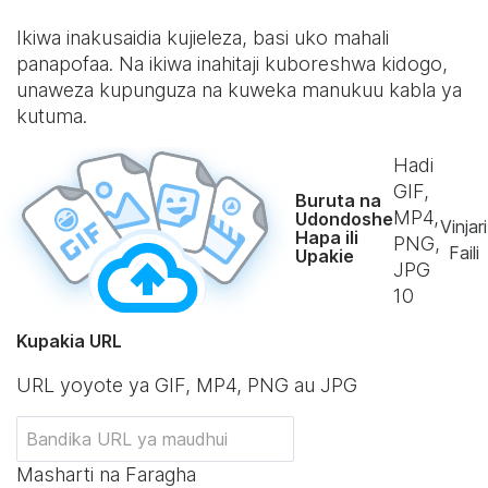
Ikiwa inakusaidia kujieleza, basi uko mahali
panapofaa. Na ikiwa inahitaji kuboreshwa kidogo,
unaweza kupunguza na kuweka manukuu kabla ya
kutuma.
Hadi
GIF,
Buruta na
MP4,
Udondoshe
Vinjari
Hapa ili
PNG,
Faili
Upakie
JPG
10
Kupakia URL
URL yoyote ya GIF, MP4, PNG au JPG
Masharti na Faragha