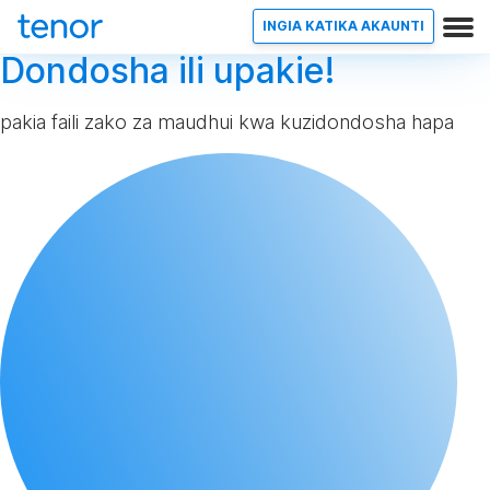
INGIA KATIKA AKAUNTI
Dondosha ili upakie!
pakia faili zako za maudhui kwa kuzidondosha hapa