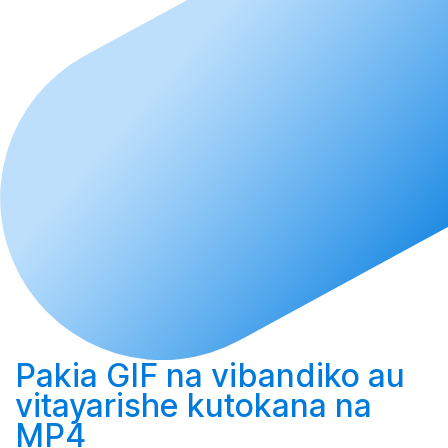
Pakia
GIF na vibandiko au
vitayarishe
kutokana na
MP4