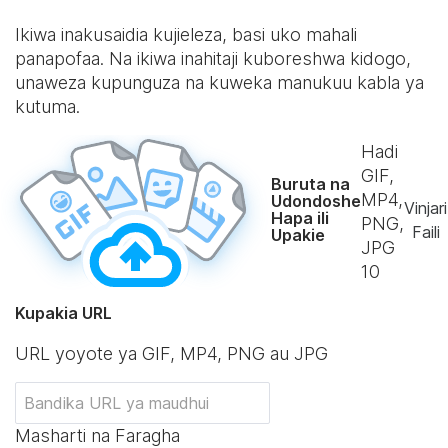
Ikiwa inakusaidia kujieleza, basi uko mahali
panapofaa. Na ikiwa inahitaji kuboreshwa kidogo,
unaweza kupunguza na kuweka manukuu kabla ya
kutuma.
Hadi
GIF,
Buruta na
MP4,
Udondoshe
Vinjari
Hapa ili
PNG,
Faili
Upakie
JPG
10
Kupakia URL
URL yoyote ya GIF, MP4, PNG au JPG
Masharti na Faragha