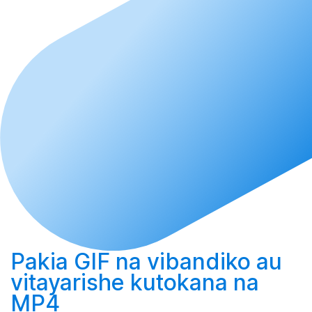
Pakia
GIF na vibandiko au
vitayarishe
kutokana na
MP4