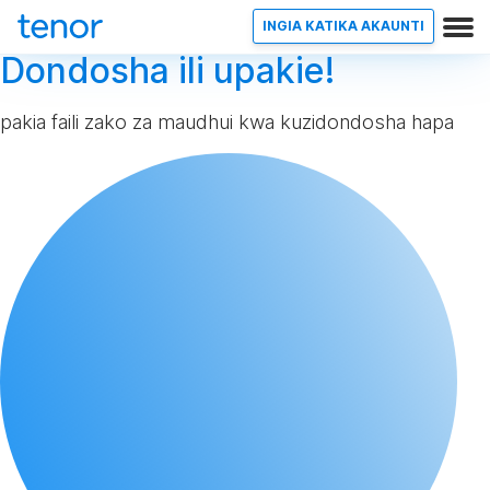
INGIA KATIKA AKAUNTI
Dondosha ili upakie!
pakia faili zako za maudhui kwa kuzidondosha hapa