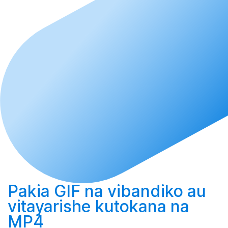
Pakia
GIF na vibandiko au
vitayarishe
kutokana na
MP4