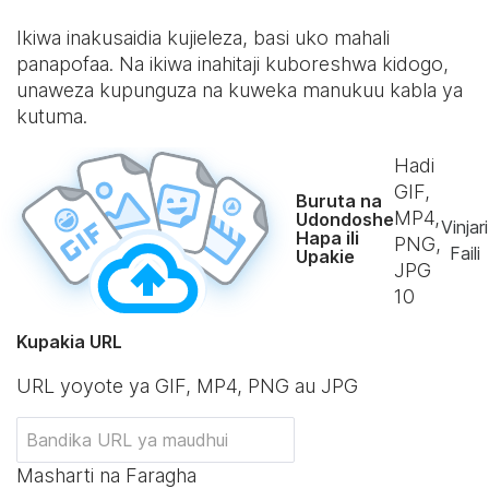
Ikiwa inakusaidia kujieleza, basi uko mahali
panapofaa. Na ikiwa inahitaji kuboreshwa kidogo,
unaweza kupunguza na kuweka manukuu kabla ya
kutuma.
Hadi
GIF,
Buruta na
MP4,
Udondoshe
Vinjari
Hapa ili
PNG,
Faili
Upakie
JPG
10
Kupakia URL
URL yoyote ya GIF, MP4, PNG au JPG
Masharti na Faragha