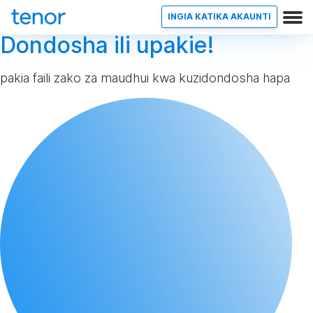
INGIA KATIKA AKAUNTI
Dondosha ili upakie!
pakia faili zako za maudhui kwa kuzidondosha hapa