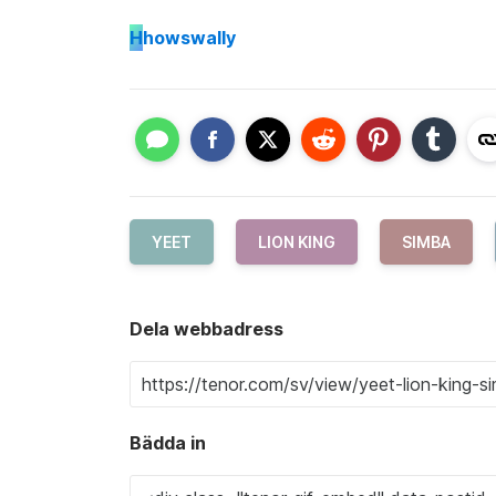
H
howswally
YEET
LION KING
SIMBA
Dela webbadress
Bädda in