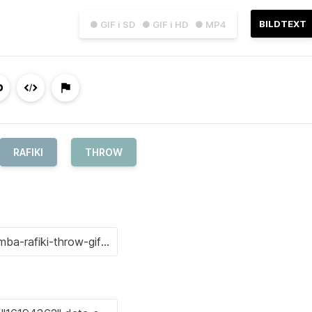
BILDTEXT
● GIF i SD
● GIF i HD
● MP4
RAFIKI
THROW