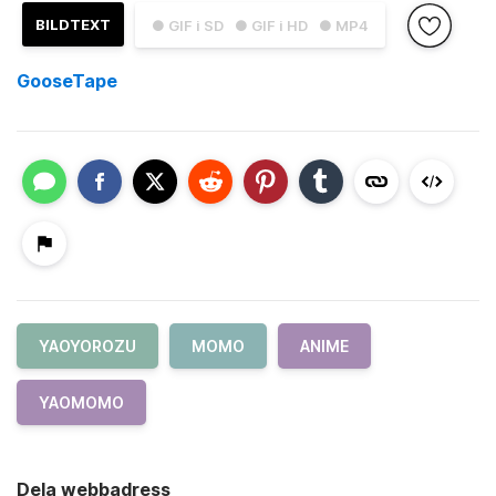
BILDTEXT
● GIF i SD
● GIF i HD
● MP4
GooseTape
YAOYOROZU
MOMO
ANIME
YAOMOMO
Dela webbadress