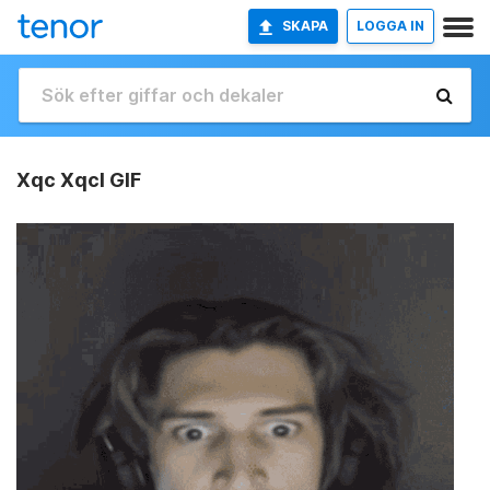
SKAPA
LOGGA IN
Xqc Xqcl GIF