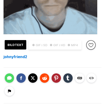
BILDTEXT
● GIF i SD
● GIF i HD
● MP4
johnyfriend2