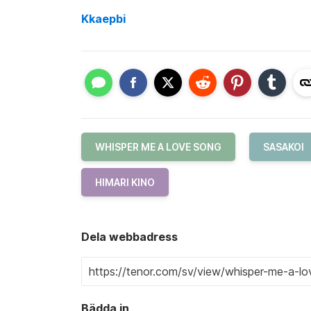
Kkaepbi
WHISPER ME A LOVE SONG
SASAKOI
HIMARI KINO
Dela webbadress
Bädda in