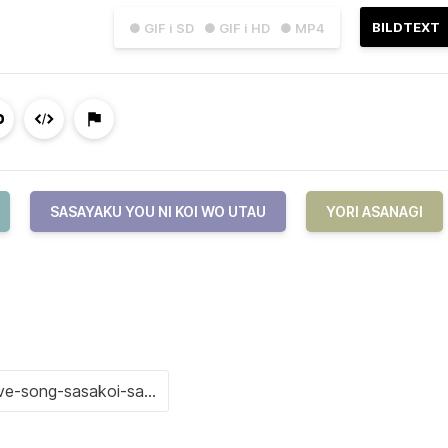
BILDTEXT
● GIF i SD
● GIF i HD
● MP4
SASAYAKU YOU NI KOI WO UTAU
YORI ASANAGI