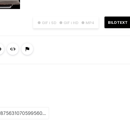
BILDTEXT
● GIF i SD
● GIF i HD
● MP4