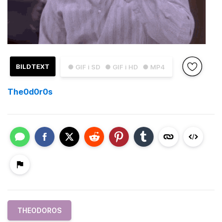
BILDTEXT
● GIF i SD
● GIF i HD
● MP4
The0d0r0s
THEODOROS