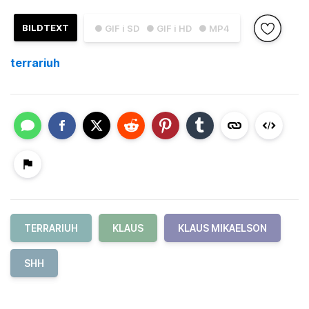
BILDTEXT
● GIF i SD
● GIF i HD
● MP4
terrariuh
TERRARIUH
KLAUS
KLAUS MIKAELSON
SHH