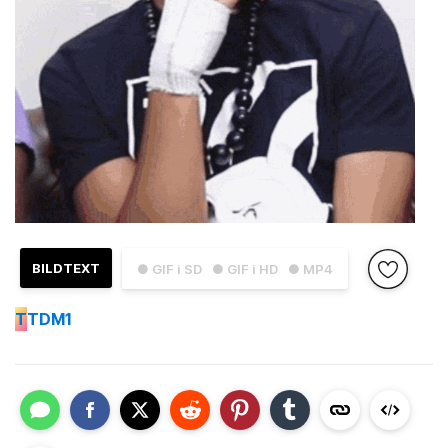
BILDTEXT
● GIF i SD
● GIF i HD
● MP4
T
TDM1