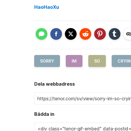
HaoHaoXu
SORRY
IM
SO
CRYIN
Dela webbadress
Bädda in