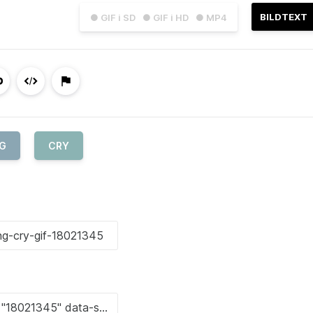
BILDTEXT
● GIF i SD
● GIF i HD
● MP4
G
CRY