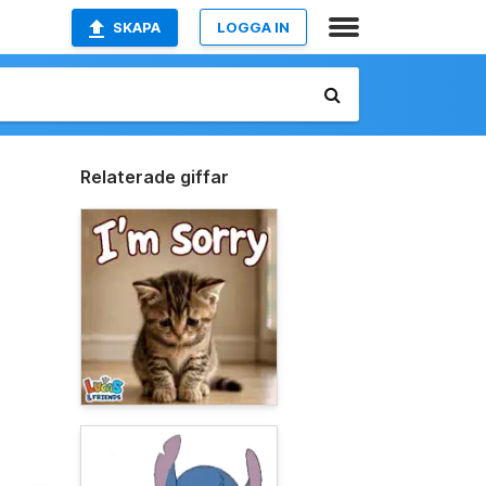
SKAPA
LOGGA IN
Relaterade giffar