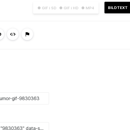
BILDTEXT
● GIF i SD
● GIF i HD
● MP4