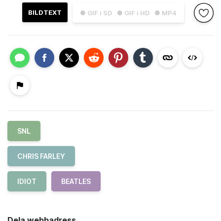
BILDTEXT
● GIF i SD
● GIF i HD
● MP4
SNL
CHRIS FARLEY
IDIOT
BEATLES
Dela webbadress