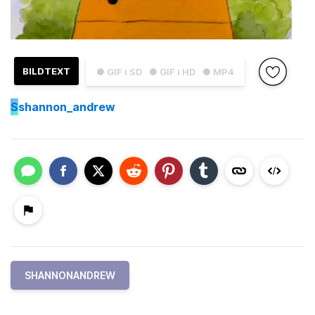
BILDTEXT
● GIF i SD
● GIF i HD
● MP4
S
shannon_andrew
SHANNONANDREW