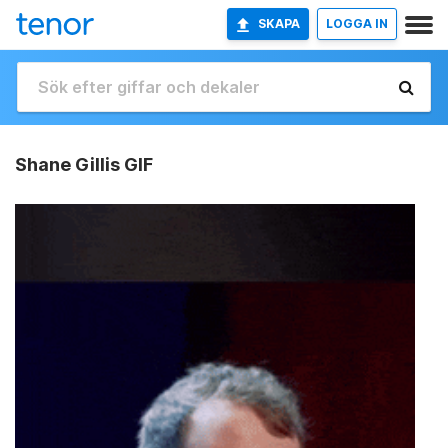
SKAPA
LOGGA IN
Shane Gillis GIF