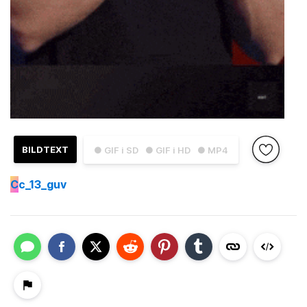
BILDTEXT
● GIF i SD
● GIF i HD
● MP4
C
c_13_guv