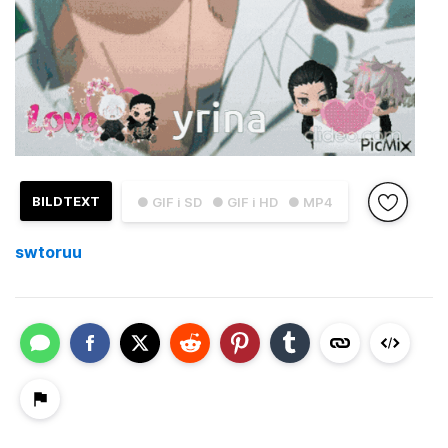
BILDTEXT
● GIF i SD
● GIF i HD
● MP4
swtoruu