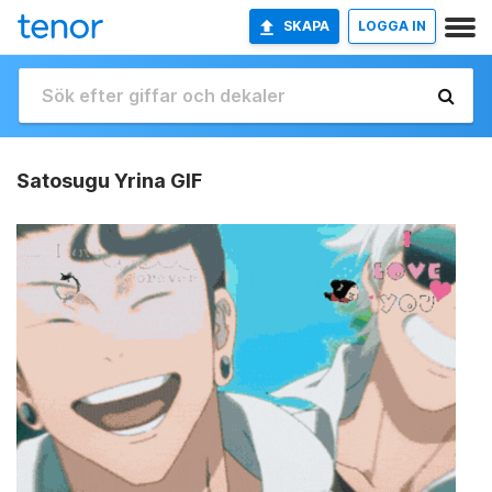
SKAPA
LOGGA IN
Satosugu Yrina GIF