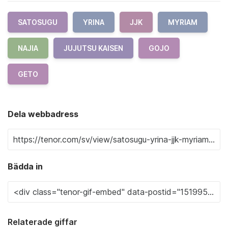
SATOSUGU
YRINA
JJK
MYRIAM
NAJIA
JUJUTSU KAISEN
GOJO
GETO
Dela webbadress
Bädda in
Relaterade giffar