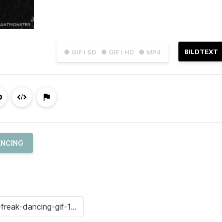
BILDTEXT
● GIF i SD
● GIF i HD
● MP4
ANCING