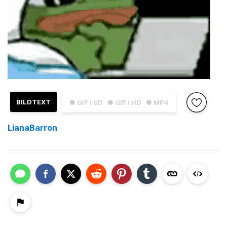
BILDTEXT
● GIF i SD
● GIF i HD
● MP4
LianaBarron