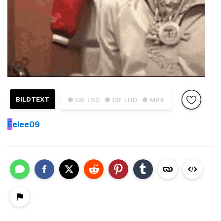
BILDTEXT
● GIF i SD
● GIF i HD
● MP4
E
elee09