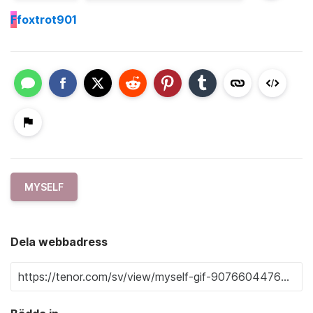
F
foxtrot901
MYSELF
Dela webbadress