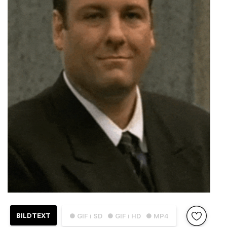
BILDTEXT
● GIF i SD
● GIF i HD
● MP4