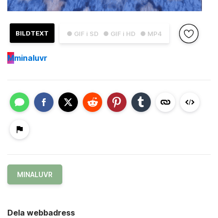
BILDTEXT
● GIF i SD
● GIF i HD
● MP4
M
minaluvr
MINALUVR
Dela webbadress