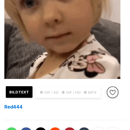
BILDTEXT
● GIF i SD
● GIF i HD
● MP4
Red444