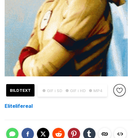
BILDTEXT
● GIF i SD
● GIF i HD
● MP4
Elitelifereal