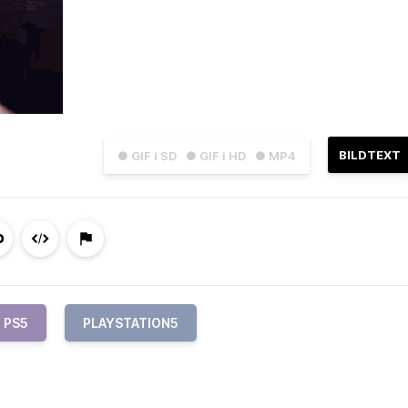
BILDTEXT
● GIF i SD
● GIF i HD
● MP4
PS5
PLAYSTATION5