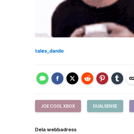
tales_danilo
JOE COOL XBOX
DUALSENSE
Dela webbadress