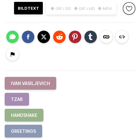
BILDTEXT
● GIF i SD
● GIF i HD
● MP4
IVAN VASILJEVICH
TZAR
HANDSHAKE
GREETINGS