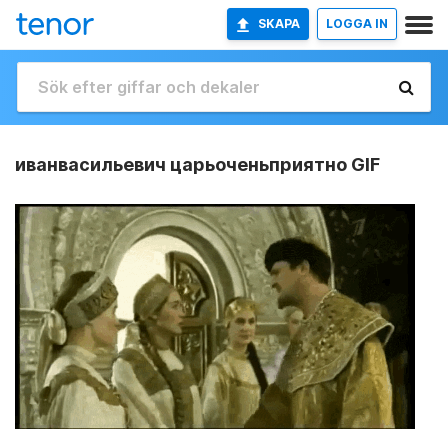
SKAPA
LOGGA IN
иванвасильевич царьоченьприятно GIF