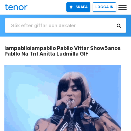
SKAPA
LOGGA IN
Iampablloiampabllo Pabllo Vittar Show5anos
Pabllo Na Tnt Anitta Ludmilla GIF