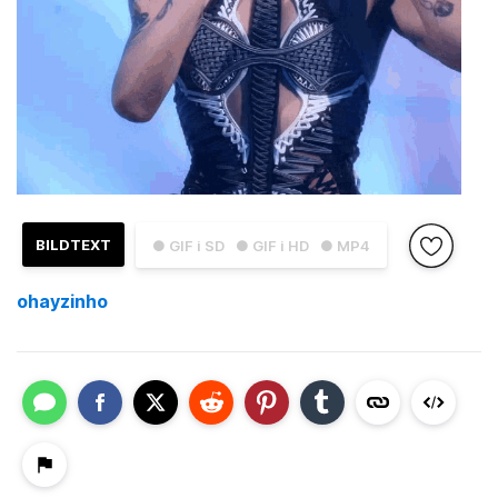
BILDTEXT
● GIF i SD
● GIF i HD
● MP4
ohayzinho