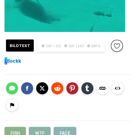
BILDTEXT
● GIF i SD
● GIF i HD
● MP4
L
llockk
FISH
WTF
FACE