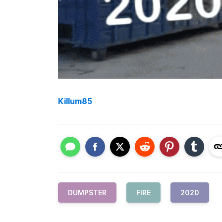
Killum85
DUMPSTER
FIRE
2020