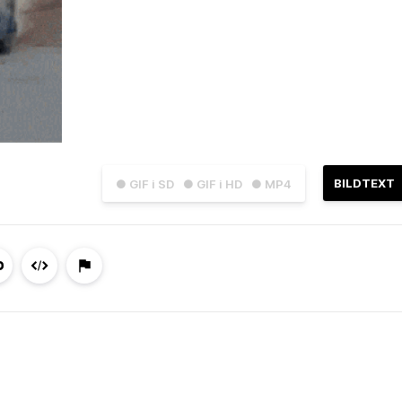
BILDTEXT
● GIF i SD
● GIF i HD
● MP4