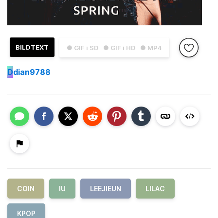
BILDTEXT
● GIF i SD
● GIF i HD
● MP4
D
dian9788
COIN
IU
LEEJIEUN
LILAC
KPOP