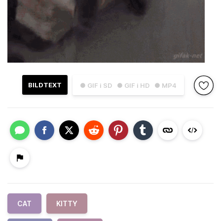
BILDTEXT
● GIF i SD
● GIF i HD
● MP4
CAT
KITTY