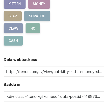
KITTEN
MONEY
SLAP
SCRATCH
CLAW
NO
CASH
Dela webbadress
Bädda in