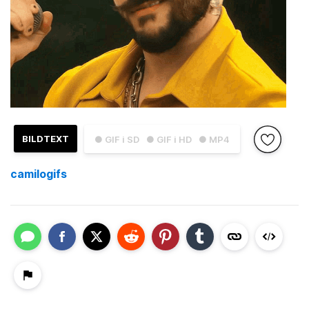
BILDTEXT
● GIF i SD
● GIF i HD
● MP4
camilogifs