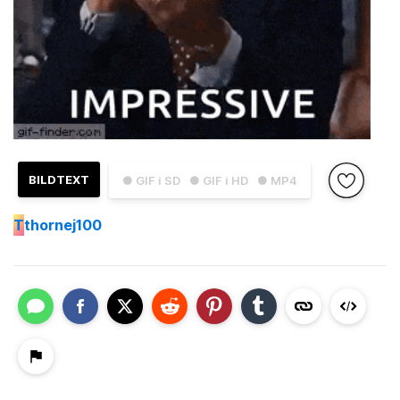
BILDTEXT
● GIF i SD
● GIF i HD
● MP4
T
thornej100