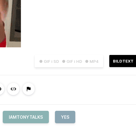
BILDTEXT
● GIF i SD
● GIF i HD
● MP4
IAMTONYTALKS
YES