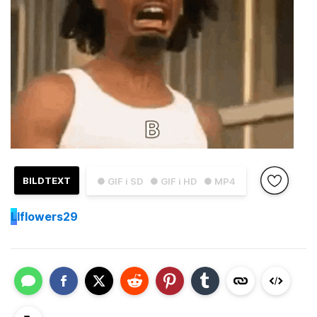
BILDTEXT
● GIF i SD
● GIF i HD
● MP4
L
lflowers29