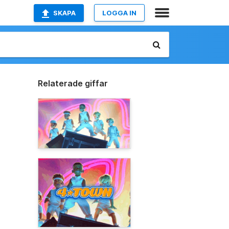
SKAPA
LOGGA IN
Relaterade giffar