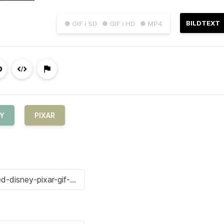
BILDTEXT
● GIF i SD
● GIF i HD
● MP4
EY
PIXAR