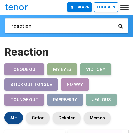
SKAPA
LOGGA IN
Reaction
TONGUE OUT
MY EYES
VICTORY
STICK OUT TONGUE
NO WAY
TOUNGE OUT
RASPBERRY
JEALOUS
Allt
Giffar
Dekaler
Memes