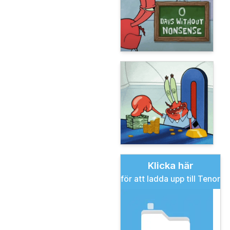
Klicka här
för att ladda upp till Tenor