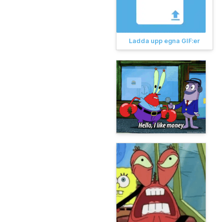
Ladda upp egna GIF:er