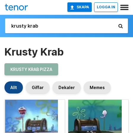
SKAPA
LOGGA IN
Krusty Krab
KRUSTY KRAB PIZZA
Allt
Giffar
Dekaler
Memes