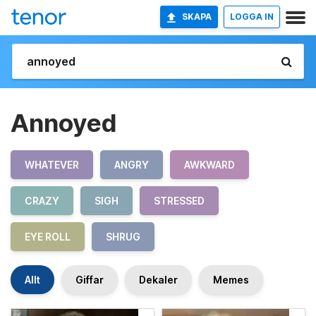
SKAPA
LOGGA IN
Annoyed
WHATEVER
ANGRY
AWKWARD
CRAZY
SIGH
STRESSED
EYE ROLL
SHRUG
Allt
Giffar
Dekaler
Memes