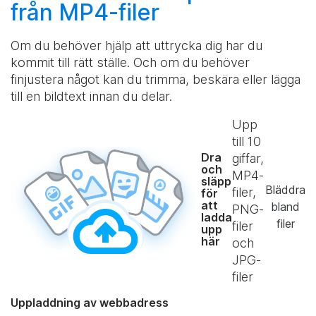
från MP4-filer
Om du behöver hjälp att uttrycka dig har du
kommit till rätt ställe. Och om du behöver
finjustera något kan du trimma, beskära eller lägga
till en bildtext innan du delar.
Upp
till
10
Dra
giffar,
och
MP4-
släpp
Bläddra
filer,
för
att
bland
PNG-
ladda
filer
filer
upp
här
och
JPG-
filer
Uppladdning av webbadress