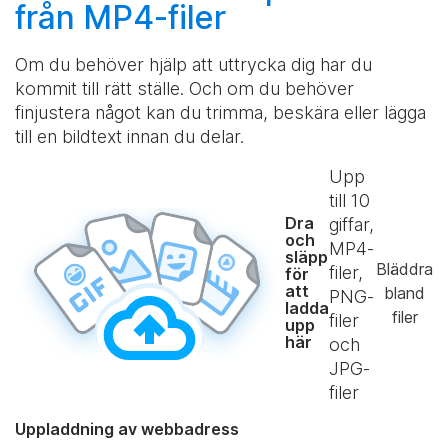
från MP4-filer
Om du behöver hjälp att uttrycka dig har du
kommit till rätt ställe. Och om du behöver
finjustera något kan du trimma, beskära eller lägga
till en bildtext innan du delar.
Upp
till
10
Dra
giffar,
och
MP4-
släpp
Bläddra
filer,
för
att
bland
PNG-
ladda
filer
filer
upp
här
och
JPG-
filer
Uppladdning av webbadress