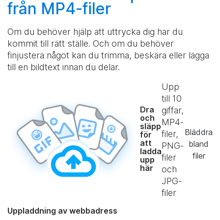
från MP4-filer
Om du behöver hjälp att uttrycka dig har du
kommit till rätt ställe. Och om du behöver
finjustera något kan du trimma, beskära eller lägga
till en bildtext innan du delar.
Upp
till
10
Dra
giffar,
och
MP4-
släpp
Bläddra
filer,
för
att
bland
PNG-
ladda
filer
filer
upp
här
och
JPG-
filer
Uppladdning av webbadress