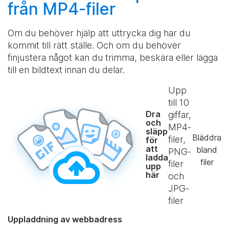
från MP4-filer
Om du behöver hjälp att uttrycka dig har du
kommit till rätt ställe. Och om du behöver
finjustera något kan du trimma, beskära eller lägga
till en bildtext innan du delar.
Upp
till
10
Dra
giffar,
och
MP4-
släpp
Bläddra
filer,
för
att
bland
PNG-
ladda
filer
filer
upp
här
och
JPG-
filer
Uppladdning av webbadress