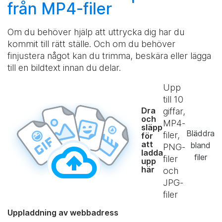
från MP4-filer
Om du behöver hjälp att uttrycka dig har du
kommit till rätt ställe. Och om du behöver
finjustera något kan du trimma, beskära eller lägga
till en bildtext innan du delar.
Upp
till
10
Dra
giffar,
och
MP4-
släpp
Bläddra
filer,
för
att
bland
PNG-
ladda
filer
filer
upp
här
och
JPG-
filer
Uppladdning av webbadress