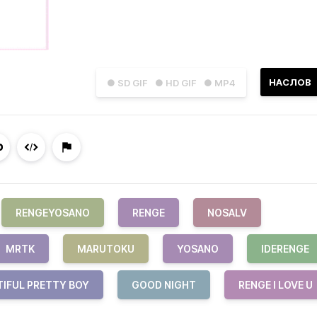
НАСЛОВ
● SD GIF
● HD GIF
● MP4
RENGEYOSANO
RENGE
NOSALV
MRTK
MARUTOKU
YOSANO
IDERENGE
TIFUL PRETTY BOY
GOOD NIGHT
RENGE I LOVE U