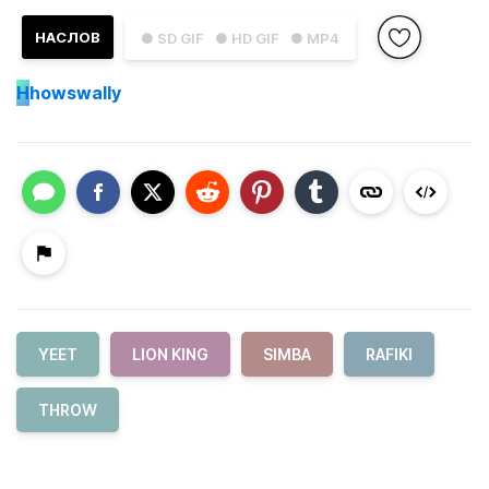
НАСЛОВ
● SD GIF
● HD GIF
● MP4
H
howswally
YEET
LION KING
SIMBA
RAFIKI
THROW