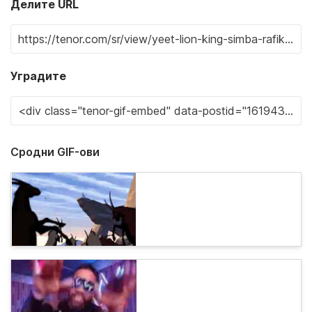
Делите URL
Уградите
Сродни GIF-ови