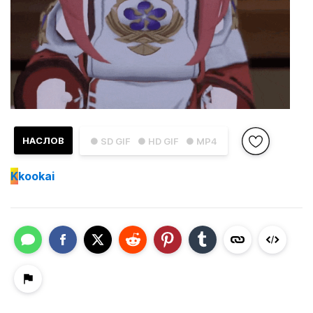
НАСЛОВ
● SD GIF
● HD GIF
● MP4
K
kookai