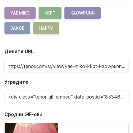
YAE MIKO
KKPT
KAOWPUNN
DANCE
HAPPY
Делите URL
Уградите
Сродни GIF-ови