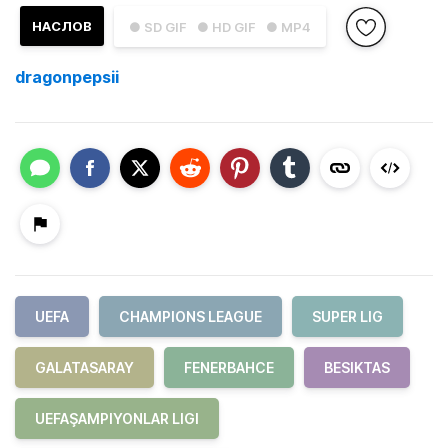
НАСЛОВ
● SD GIF
● HD GIF
● MP4
dragonpepsii
UEFA
CHAMPIONS LEAGUE
SUPER LIG
GALATASARAY
FENERBAHCE
BESIKTAS
UEFAŞAMPIYONLAR LIGI